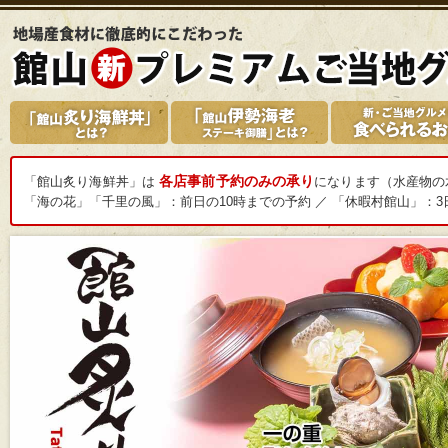
各店事前予約のみの承り
「館山炙り海鮮丼」は
になります（水産物の
「海の花」「千里の風」：前日の10時までの予約 ／ 「休暇村館山」：3