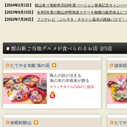
【2024年2月1日】
館山炙り海鮮丼2024年度バージョン発表記念キャンペ
【2023年8月15日】
令和5年度の館山伊勢海老ステーキ御膳の販売休止に
【2022年7月26日】
フジテレビ「ぶらサタ・タカトシ温水の路線バスで！
館山新ご当地グルメが食べられるお店 全5店
たてやま旬鮨 海の花
波奈総
職人の技が活きる
海の幸の本格派が贈る
※ランチタイムのみのご提供。
休暇村館山
たてや