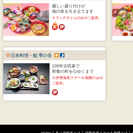
麗しい盛り付けが
海の幸を引き立てます
※ランチタイムのみのご提供。
日本料理・鮨 季の音
100年古民家で
和食の粋を心ゆくまで
※伊勢海老ステーキ御膳のみの
ご提供。