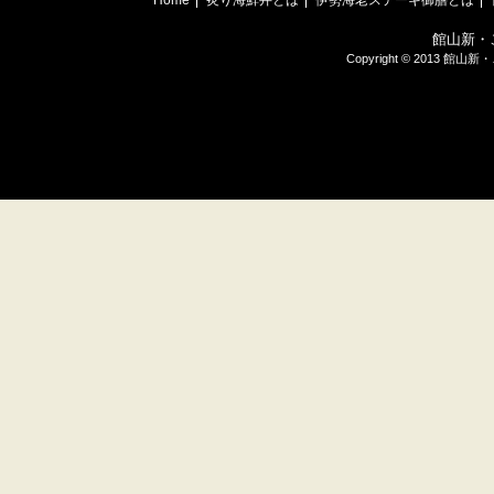
Home
炙り海鮮丼とは
伊勢海老ステーキ御膳とは
館山新・
Copyright © 2013 館山新